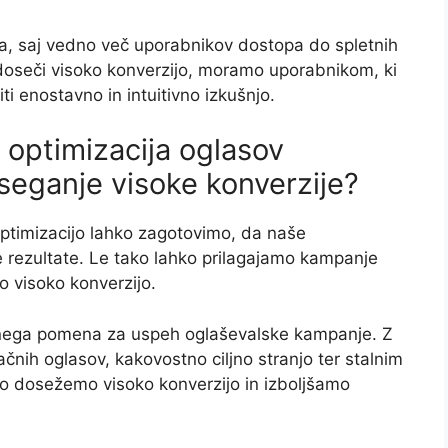
a, saj vedno več uporabnikov dostopa do spletnih
doseči visoko konverzijo, moramo uporabnikom, ki
i enostavno in intuitivno izkušnjo.
n optimizacija oglasov
eganje visoke konverzije?
optimizacijo lahko zagotovimo, da naše
še rezultate. Le tako lahko prilagajamo kampanje
 visoko konverzijo.
učnega pomena za uspeh oglaševalske kampanje. Z
lačnih oglasov, kakovostno ciljno stranjo ter stalnim
ko dosežemo visoko konverzijo in izboljšamo