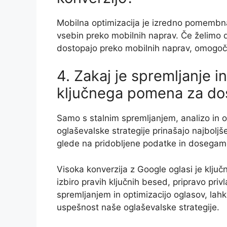
Mobilna optimizacija je izredno pomembn
vsebin preko mobilnih naprav. Če želimo 
dostopajo preko mobilnih naprav, omogočit
4. Zakaj je spremljanje i
ključnega pomena za dos
Samo s stalnim spremljanjem, analizo in 
oglaševalske strategije prinašajo najbolj
glede na pridobljene podatke in dosegamo
Visoka konverzija z Google oglasi je klj
izbiro pravih ključnih besed, pripravo priv
spremljanjem in optimizacijo oglasov, lah
uspešnost naše oglaševalske strategije.