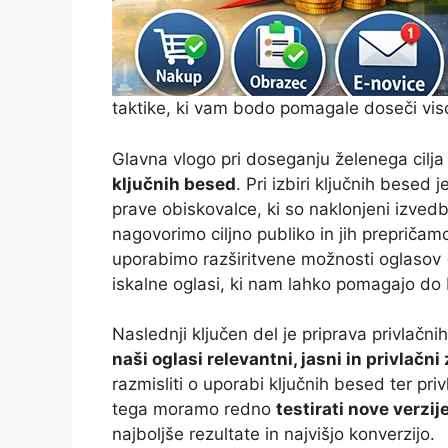
taktike, ki vam bodo pomagale doseči viso
Glavna vlogo pri doseganju želenega cilja
ključnih besed
. Pri izbiri ključnih besed
prave obiskovalce, ki so naklonjeni izved
nagovorimo ciljno publiko in jih preprič
uporabimo razširitvene možnosti oglasov (ob
iskalne oglasi, ki nam lahko pomagajo do b
Naslednji ključen del je priprava privlačn
naši oglasi relevantni, jasni in privlačn
razmisliti o uporabi ključnih besed ter priv
tega moramo redno
testirati nove verzij
najboljše rezultate in najvišjo konverzijo.