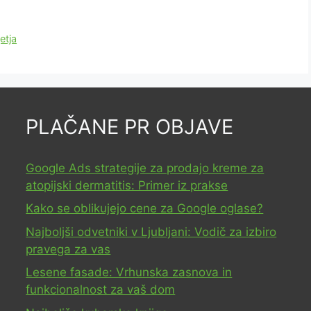
etja
PLAČANE PR OBJAVE
Google Ads strategije za prodajo kreme za
atopijski dermatitis: Primer iz prakse
Kako se oblikujejo cene za Google oglase?
Najboljši odvetniki v Ljubljani: Vodič za izbiro
pravega za vas
Lesene fasade: Vrhunska zasnova in
funkcionalnost za vaš dom