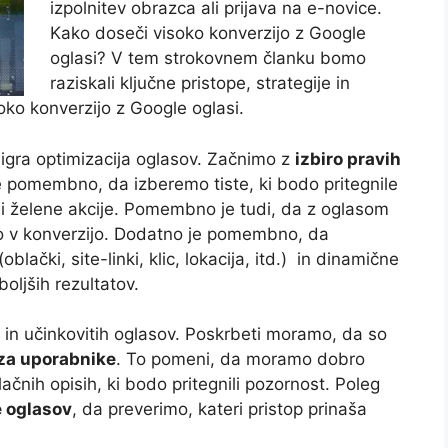
izpolnitev obrazca ali prijava na e-novice.
Kako doseči visoko konverzijo z Google
oglasi? V tem strokovnem članku bomo
raziskali ključne pristope, strategije in
ko konverzijo z Google oglasi.
 igra optimizacija oglasov. Začnimo z
izbiro pravih
 je pomembno, da izberemo tiste, ki bodo pritegnile
bi želene akcije. Pomembno je tudi, da z oglasom
amo v konverzijo. Dodatno je pomembno, da
lački, site-linki, klic, lokacija, itd.) in dinamične
oljših rezultatov.
ih in učinkovitih oglasov. Poskrbeti moramo, da so
i za uporabnike
. To pomeni, da moramo dobro
lačnih opisih, ki bodo pritegnili pozornost. Poleg
e oglasov
, da preverimo, kateri pristop prinaša