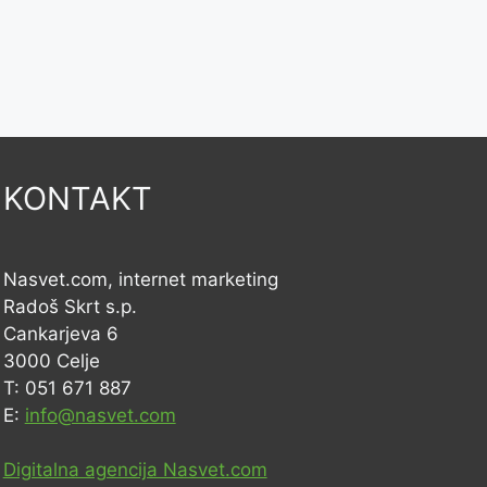
KONTAKT
Nasvet.com, internet marketing
Radoš Skrt s.p.
Cankarjeva 6
3000 Celje
T: 051 671 887
E:
info@nasvet.com
Digitalna agencija Nasvet.com