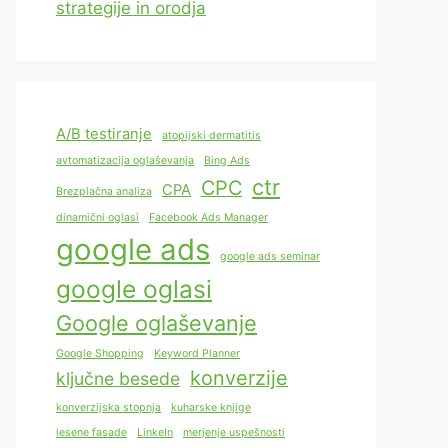
strategije in orodja
A/B testiranje
atopijski dermatitis
avtomatizacija oglaševanja
Bing Ads
ctr
CPC
CPA
Brezplačna analiza
dinamični oglasi
Facebook Ads Manager
google ads
google ads seminar
google oglasi
Google oglaševanje
Google Shopping
Keyword Planner
konverzije
ključne besede
konverzijska stopnja
kuharske knjige
lesene fasade
LinkeIn
merjenje uspešnosti