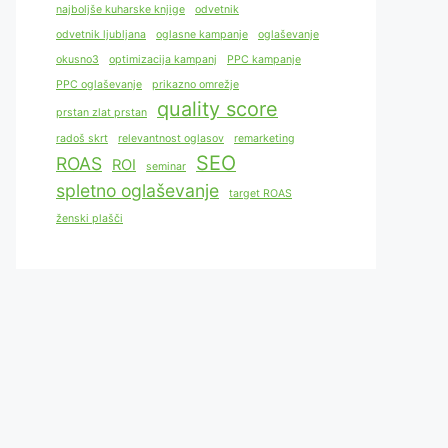
najboljše kuharske knjige
odvetnik
odvetnik ljubljana
oglasne kampanje
oglaševanje
okusno3
optimizacija kampanj
PPC kampanje
PPC oglaševanje
prikazno omrežje
quality score
prstan zlat prstan
radoš skrt
relevantnost oglasov
remarketing
SEO
ROAS
ROI
seminar
spletno oglaševanje
target ROAS
ženski plašči