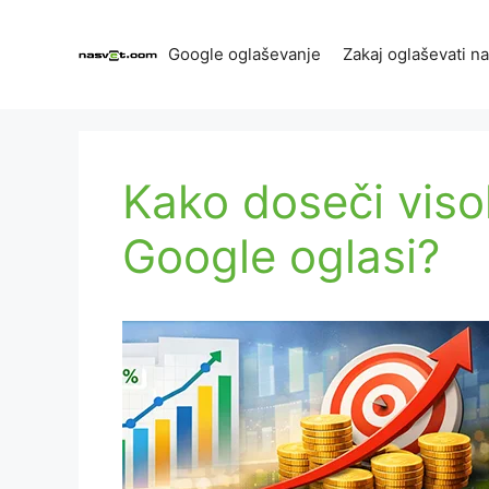
Skip
to
Google oglaševanje
Zakaj oglaševati n
content
Kako doseči viso
Google oglasi?