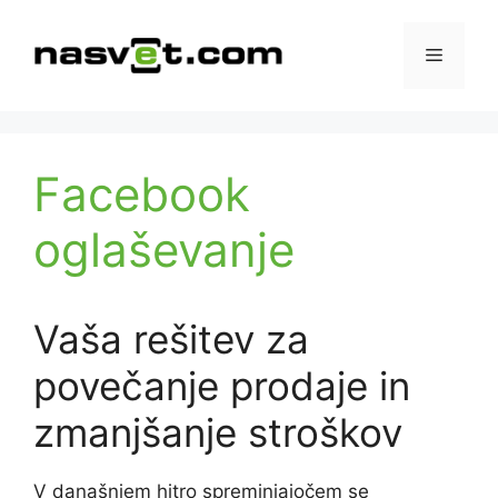
Skip
to
Menu
content
Facebook
oglaševanje
Vaša rešitev za
povečanje prodaje in
zmanjšanje stroškov
V današnjem hitro spreminjajočem se