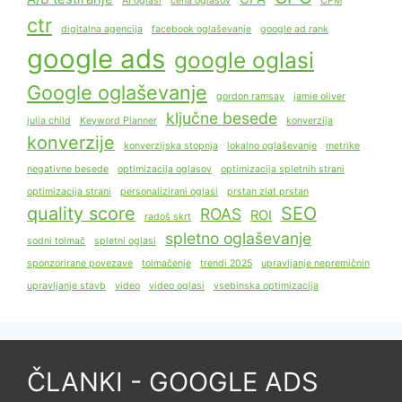
AI oglasi
cena oglasov
CPM
ctr
digitalna agencija
facebook oglaševanje
google ad rank
google ads
google oglasi
Google oglaševanje
gordon ramsay
jamie oliver
ključne besede
julia child
Keyword Planner
konverzija
konverzije
konverzijska stopnja
lokalno oglaševanje
metrike
negativne besede
optimizacija oglasov
optimizacija spletnih strani
optimizacija strani
personalizirani oglasi
prstan zlat prstan
quality score
SEO
ROAS
ROI
radoš skrt
spletno oglaševanje
sodni tolmač
spletni oglasi
sponzorirane povezave
tolmačenje
trendi 2025
upravljanje nepremičnin
upravljanje stavb
video
video oglasi
vsebinska optimizacija
ČLANKI - GOOGLE ADS