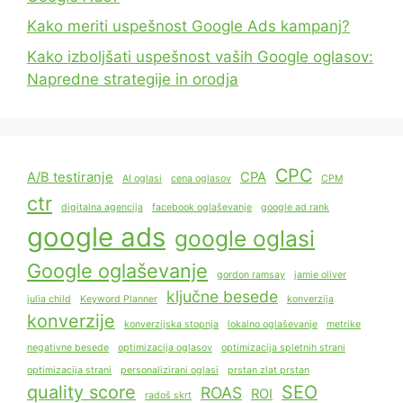
Kako meriti uspešnost Google Ads kampanj?
Kako izboljšati uspešnost vaših Google oglasov:
Napredne strategije in orodja
CPC
A/B testiranje
CPA
AI oglasi
cena oglasov
CPM
ctr
digitalna agencija
facebook oglaševanje
google ad rank
google ads
google oglasi
Google oglaševanje
gordon ramsay
jamie oliver
ključne besede
julia child
Keyword Planner
konverzija
konverzije
konverzijska stopnja
lokalno oglaševanje
metrike
negativne besede
optimizacija oglasov
optimizacija spletnih strani
optimizacija strani
personalizirani oglasi
prstan zlat prstan
quality score
SEO
ROAS
ROI
radoš skrt