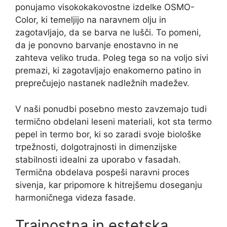
ponujamo visokokakovostne izdelke OSMO-
Color, ki temeljijo na naravnem olju in
zagotavljajo, da se barva ne lušči. To pomeni,
da je ponovno barvanje enostavno in ne
zahteva veliko truda. Poleg tega so na voljo sivi
premazi, ki zagotavljajo enakomerno patino in
preprečujejo nastanek nadležnih madežev.
V naši ponudbi posebno mesto zavzemajo tudi
termično obdelani leseni materiali, kot sta termo
pepel in termo bor, ki so zaradi svoje biološke
trpežnosti, dolgotrajnosti in dimenzijske
stabilnosti idealni za uporabo v fasadah.
Termična obdelava pospeši naravni proces
sivenja, kar pripomore k hitrejšemu doseganju
harmoničnega videza fasade.
Trajnostna in estetska