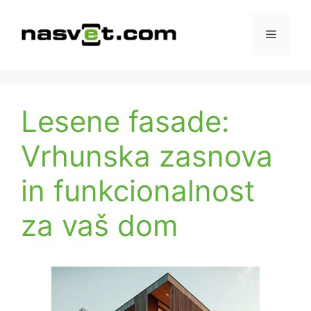
Skip
to
Menu
content
Lesene fasade:
Vrhunska zasnova
in funkcionalnost
za vaš dom