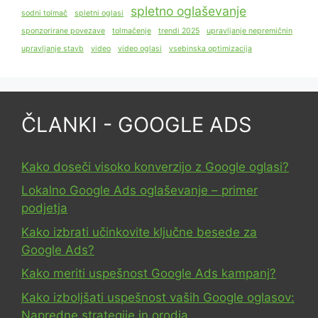
spletno oglaševanje
sodni tolmač
spletni oglasi
sponzorirane povezave
tolmačenje
trendi 2025
upravljanje nepremičnin
upravljanje stavb
video
video oglasi
vsebinska optimizacija
ČLANKI - GOOGLE ADS
Kako doseči visoko konverzijo z Google oglasi?
Lokalno Google Ads oglaševanje – primer
podjetja
Kako izbrati učinkovite ključne besede za
Google Ads?
Kako meriti uspešnost Google Ads kampanj?
Kako izboljšati uspešnost vaših Google oglasov:
Napredne strategije in orodja