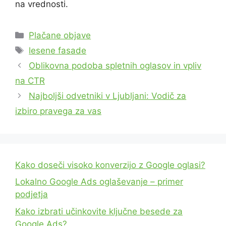
na vrednosti.
Categories
Plačane objave
Tags
lesene fasade
Oblikovna podoba spletnih oglasov in vpliv
na CTR
Najboljši odvetniki v Ljubljani: Vodič za
izbiro pravega za vas
Kako doseči visoko konverzijo z Google oglasi?
Lokalno Google Ads oglaševanje – primer
podjetja
Kako izbrati učinkovite ključne besede za
Google Ads?