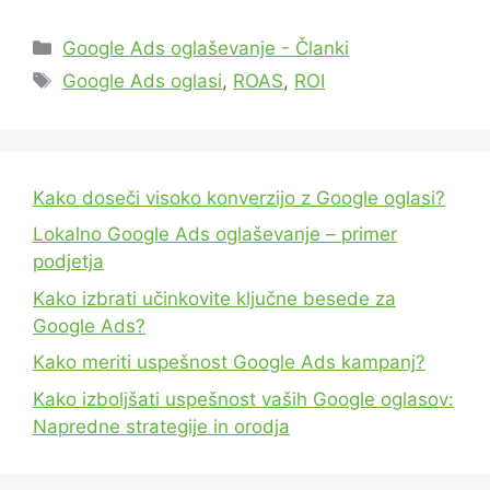
Categories
Google Ads oglaševanje - Članki
Tags
Google Ads oglasi
,
ROAS
,
ROI
Kako doseči visoko konverzijo z Google oglasi?
Lokalno Google Ads oglaševanje – primer
podjetja
Kako izbrati učinkovite ključne besede za
Google Ads?
Kako meriti uspešnost Google Ads kampanj?
Kako izboljšati uspešnost vaših Google oglasov:
Napredne strategije in orodja