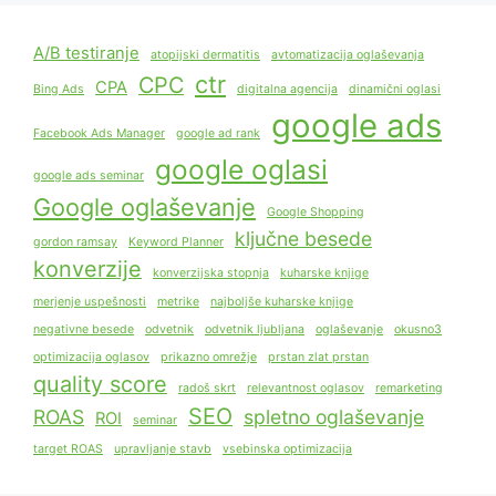
A/B testiranje
atopijski dermatitis
avtomatizacija oglaševanja
ctr
CPC
CPA
Bing Ads
digitalna agencija
dinamični oglasi
google ads
Facebook Ads Manager
google ad rank
google oglasi
google ads seminar
Google oglaševanje
Google Shopping
ključne besede
gordon ramsay
Keyword Planner
konverzije
konverzijska stopnja
kuharske knjige
merjenje uspešnosti
metrike
najboljše kuharske knjige
negativne besede
odvetnik
odvetnik ljubljana
oglaševanje
okusno3
optimizacija oglasov
prikazno omrežje
prstan zlat prstan
quality score
radoš skrt
relevantnost oglasov
remarketing
SEO
ROAS
spletno oglaševanje
ROI
seminar
target ROAS
upravljanje stavb
vsebinska optimizacija